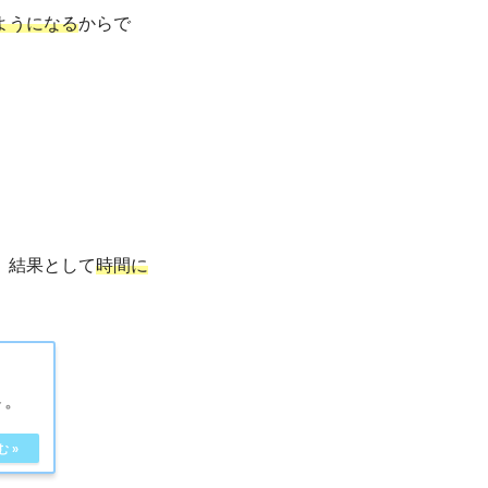
ようになる
からで
、結果として
時間に
ト。