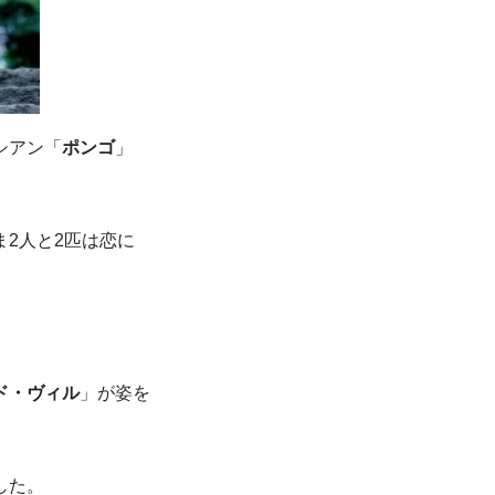
シアン「
ポンゴ
」
ま2人と2匹は恋に
ド・ヴィル
」が姿を
した。