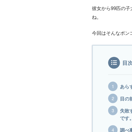
彼女から99匹の
ね。
今回はそんなポン
目
あら
目の
失敗
です
調べ