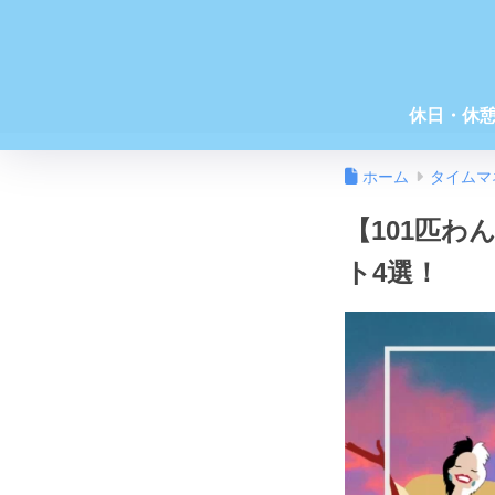
休日・休
ホーム
タイムマ
【101匹
ト4選！