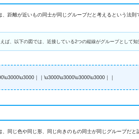
は、距離が近いもの同士が同じグループだと考えるという法則
例えば、以下の図では、近接している2つの縦線がグループとして知
0\u3000\u3000｜｜\u3000\u3000\u3000\u3000｜｜
は、同じ色や同じ形、同じ向きのもの同士が同じグループだと