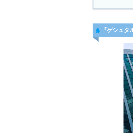
『
ゲシュタ