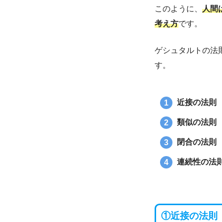
このように、
人間
考え方
です。
ゲシュタルトの法
す。
近接の法則
類似の法則
閉合の法則
連続性の法
①
近接の法則