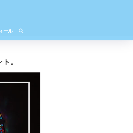
ィール
ント。