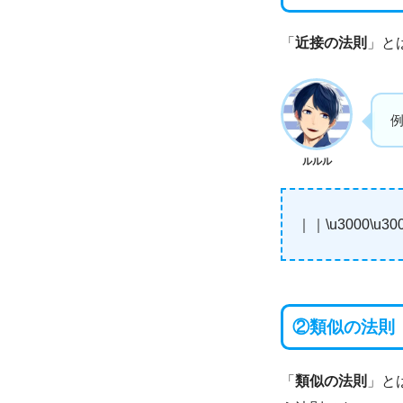
「
近接の法則
」と
ルルル
｜｜\u3000\u300
②
類似の法則
「
類似の法則
」と