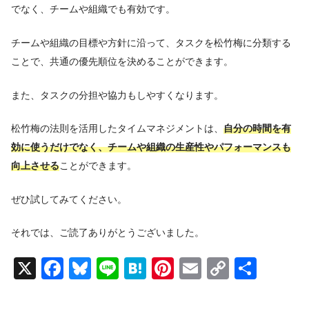
でなく、チームや組織でも有効です。
チームや組織の目標や方針に沿って、タスクを松竹梅に分類する
ことで、共通の優先順位を決めることができます。
また、タスクの分担や協力もしやすくなります。
松竹梅の法則を活用したタイムマネジメントは、
自分の時間を有
効に使うだけでなく、チームや組織の生産性やパフォーマンスも
向上させる
ことができます。
ぜひ試してみてください。
それでは、ご読了ありがとうございました。
X
F
Bl
Li
H
Pi
E
C
共
a
u
n
at
nt
m
o
有