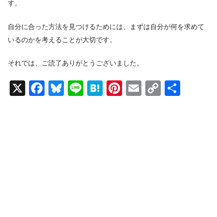
す。
自分に合った方法を見つけるためには、まずは自分が何を求めて
いるのかを考えることが大切です。
それでは、ご読了ありがとうございました。
X
F
Bl
Li
H
Pi
E
C
共
a
u
n
at
nt
m
o
有
c
e
e
e
er
ail
p
e
sk
n
e
y
b
y
a
st
Li
o
n
o
k
k