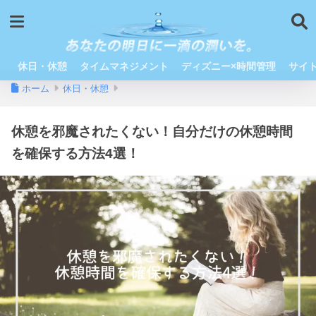
休日・休憩
タイムマネジメント
ディズニー×時間管理
サイ
ホーム
休日・休憩
休憩を邪魔されたくない！自分だけの休憩時間
を確保する方法4選！