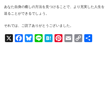
あなた自身の癒しの方法を見つけることで、より充実した人生を
送ることができるでしょう。
それでは、ご読了ありがとうございました。
X
F
Bl
Li
H
Pi
E
C
共
a
u
n
at
nt
m
o
有
c
e
e
e
er
ail
p
e
sk
n
e
y
b
y
a
st
Li
o
n
o
k
k