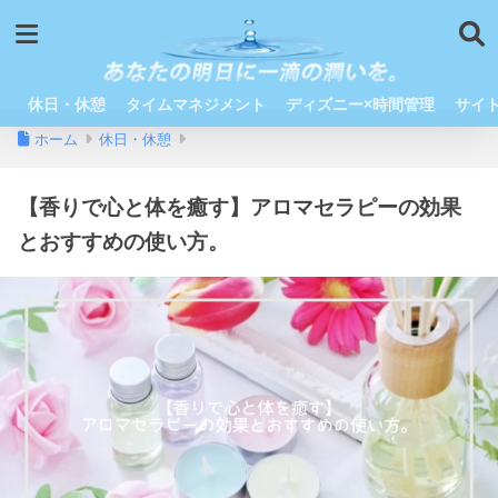
休日・休憩
タイムマネジメント
ディズニー×時間管理
サイ
ホーム
休日・休憩
【香りで心と体を癒す】アロマセラピーの効果
とおすすめの使い方。