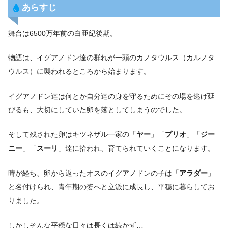
あらすじ
舞台は6500万年前の白亜紀後期。
物語は、イグアノドン達の群れが一頭のカノタウルス（カルノタ
ウルス）に襲われるところから始まります。
イグアノドン達は何とか自分達の身を守るためにその場を逃げ延
びるも、大切にしていた卵を落としてしまうのでした。
そして残された卵はキツネザル一家の「
ヤー
」「
プリオ
」「
ジー
ニー
」「
スーリ
」達に拾われ、育てられていくことになります。
時が経ち、卵から返ったオスのイグアノドンの子は「
アラダー
」
と名付けられ、青年期の姿へと立派に成長し、平穏に暮らしてお
りました。
しかしそんな平穏な日々は長くは続かず…