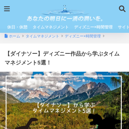
休日・休憩
タイムマネジメント
ディズニー×時間管理
サイ
ホーム
タイムマネジメント
ディズニー×時間管理
【ダイナソー】ディズニー作品から学ぶタイム
マネジメント5選！