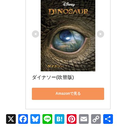
ダイナソー(吹替版)
Amazonで見る
X
F
Bl
Li
H
Pi
E
C
共
a
u
n
at
nt
m
o
有