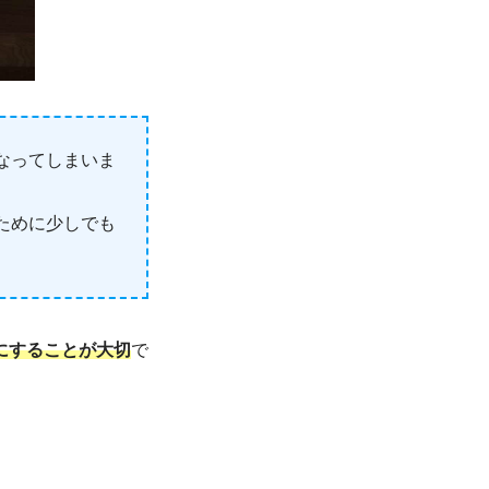
なってしまいま
ために少しでも
にすることが大切
で
。