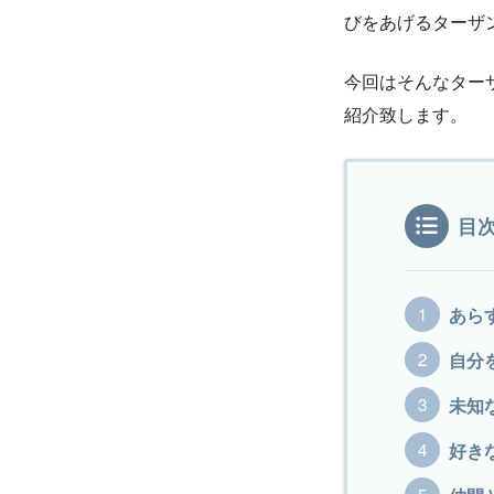
びをあげるターザ
今回はそんなター
紹介致します。
目
あら
自分
未知
好き