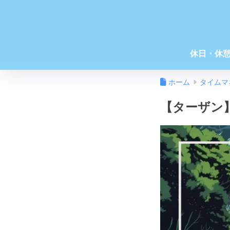
休日・休
ホーム
タイムマ
【ターザン