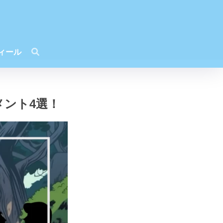
ィール
ント4選！