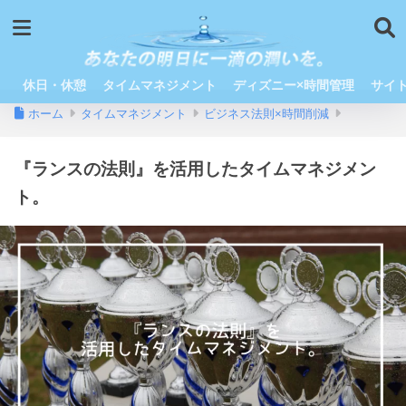
休日・休憩
タイムマネジメント
ディズニー×時間管理
サイ
ホーム
タイムマネジメント
ビジネス法則×時間削減
『ランスの法則』を活用したタイムマネジメン
ト。