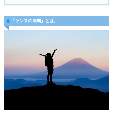
『
ランスの法則
』とは。