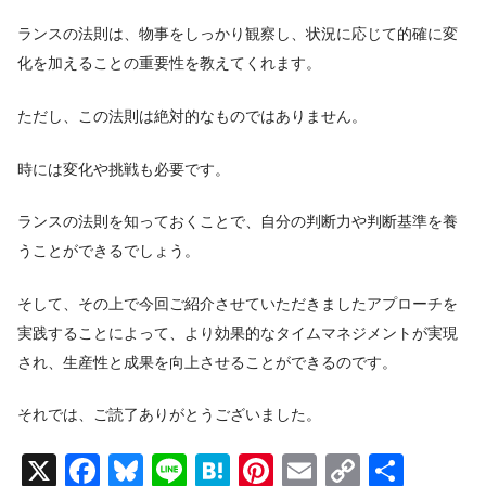
ランスの法則は、物事をしっかり観察し、状況に応じて的確に変
化を加えることの重要性を教えてくれます。
ただし、この法則は絶対的なものではありません。
時には変化や挑戦も必要です。
ランスの法則を知っておくことで、自分の判断力や判断基準を養
うことができるでしょう。
そして、その上で今回ご紹介させていただきましたアプローチを
実践することによって、より効果的なタイムマネジメントが実現
され、生産性と成果を向上させることができるのです。
それでは、ご読了ありがとうございました。
X
F
Bl
Li
H
Pi
E
C
共