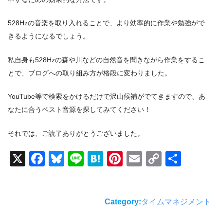
528Hzの音楽を取り入れることで、より効率的に作業や勉強がで
きるようになるでしょう。
私自身も528Hzの森や川などの自然音を聞きながら作業をするこ
とで、ブログへの取り組み方が格段に変わりました。
YouTube等で検索をかけるだけで沢山候補がでてきますので、あ
なたに合うベスト音源を探してみてください！
それでは、ご読了ありがとうございました。
X
F
Bl
Li
H
Pi
E
C
共
a
u
n
at
nt
m
o
有
c
e
e
e
er
ail
p
e
sk
n
e
y
Category:
タイムマネジメント