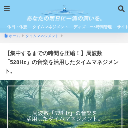
休日・休憩
タイムマネジメント
ディズニー×時間管理
サイ
ホーム
タイムマネジメント
【集中するまでの時間を圧縮！】周波数
「528Hz」の音楽を活用したタイムマネジメン
ト。