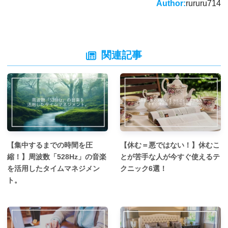
b
y
a
st
Li
Author:
rururu714
o
n
o
k
k
関連記事
【集中するまでの時間を圧
【休む＝悪ではない！】休むこ
縮！】周波数「528Hz」の音楽
とが苦手な人が今すぐ使えるテ
を活用したタイムマネジメン
クニック6選！
ト。