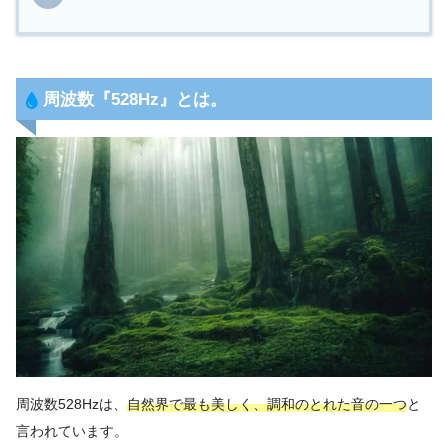
周波数『
528Hz
』とは。
周波数528Hzは、
自然界で最も美しく、調和のとれた音の一つ
と
言われています。