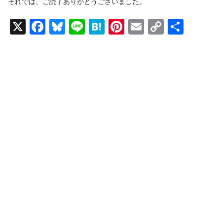
それでは、ご読了ありがとうございました。
X
F
Bl
Li
H
Pi
E
C
共
a
u
n
at
nt
m
o
有
c
e
e
e
er
ail
p
e
sk
n
e
y
b
y
a
st
Li
o
n
o
k
k