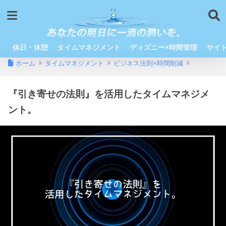
休日・休憩
タイムマネジメント
ディズニー×時間管理
サイ
ホーム
タイムマネジメント
ビジネス法則×時間削減
『引き寄せの法則』を活用したタイムマネジメ
ント。