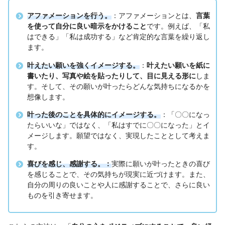
アファメーションを行う。
：アファメーションとは、
言葉
を使って自分に良い暗示をかけること
です。例えば、「私
はできる」「私は成功する」など肯定的な言葉を繰り返し
ます。
叶えたい願いを強くイメージする。
：
叶えたい願いを紙に
書いたり、写真や絵を貼ったりして、目に見える形に
しま
す。そして、その願いが叶ったらどんな気持ちになるかを
想像します。
叶った後のことを具体的にイメージする。
：「〇〇になっ
たらいいな」ではなく、「私はすでに〇〇になった」とイ
メージします。願望ではなく、実現したこととして考えま
す。
喜びを感じ、感謝する。：
実際に願いが叶ったときの喜び
を感じることで、その気持ちが現実に近づけます。また、
自分の周りの良いことや人に感謝することで、さらに良い
ものを引き寄せます。