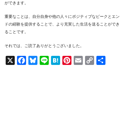
ができます。
重要なことは、自分自身や他の人々にポジティブなピークとエン
ドの経験を提供することで、より充実した生活を送ることができ
ることです。
それでは、ご読了ありがとうございました。
X
F
Bl
Li
H
Pi
E
C
共
a
u
n
at
nt
m
o
有
c
e
e
e
er
ail
p
e
sk
n
e
y
b
y
a
st
Li
o
n
o
k
k