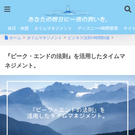
休日・休憩
タイムマネジメント
ディズニー×時間管理
サイ
ホーム
タイムマネジメント
ビジネス法則×時間削減
『ピーク・エンドの法則』を活用したタイムマ
ネジメント。