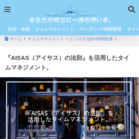
休日・休憩
タイムマネジメント
ディズニー×時間管理
サイ
ホーム
タイムマネジメント
ビジネス法則×時間削減
『AISAS（アイサス）の法則』を活用したタイ
ムマネジメント。