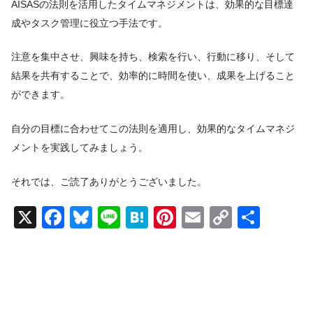
AISASの法則を活用したタイムマネジメントは、効果的な目標達
成やタスク管理に役立つ手法です。
注意を集中させ、興味を持ち、検索を行い、行動に移り、そして
結果を共有することで、効率的に時間を使い、成果を上げること
ができます。
自分の目標に合わせてこの法則を適用し、効果的なタイムマネジ
メントを実践してみましょう。
それでは、ご読了ありがとうございました。
X
F
Bl
Li
H
Pi
E
C
共
a
u
n
at
nt
m
o
有
c
e
e
e
er
ail
p
e
sk
n
e
y
b
y
a
st
Li