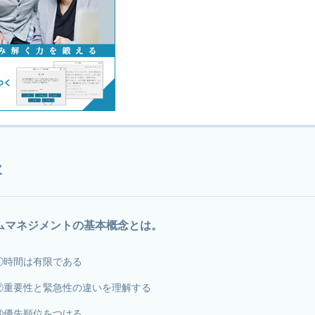
次
ムマネジメントの基本概念とは。
①時間は有限である
②重要性と緊急性の違いを理解する
③優先順位をつける